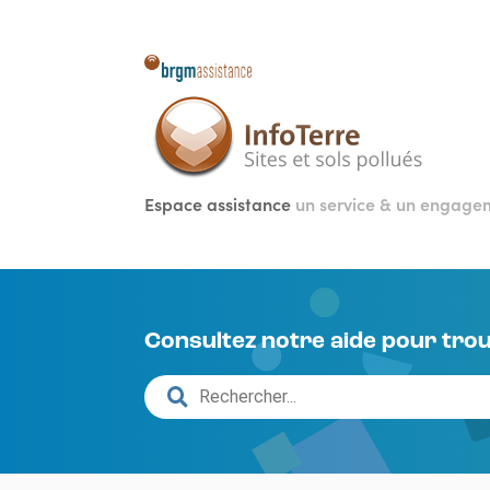
Aller
au
contenu
principal
Espace assistance
un service & un engag
Consultez notre aide pour trou