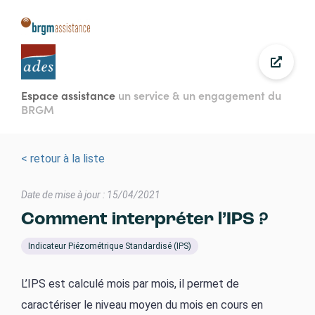
Aller
au
contenu
principal
Espace assistance
un service & un engagement du
BRGM
< retour à la liste
Date de mise à jour : 15/04/2021
Comment interpréter l’IPS ?
Indicateur Piézométrique Standardisé (IPS)
L’IPS est calculé mois par mois, il permet de
caractériser le niveau moyen du mois en cours en