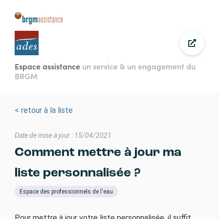
Aller
au
contenu
principal
Espace assistance
un service & un engagement du
BRGM
< retour à la liste
Date de mise à jour : 15/04/2021
Comment mettre à jour ma
liste personnalisée ?
Espace des professionnels de l'eau
Pour mettre à jour votre liste personnalisée, il suffit