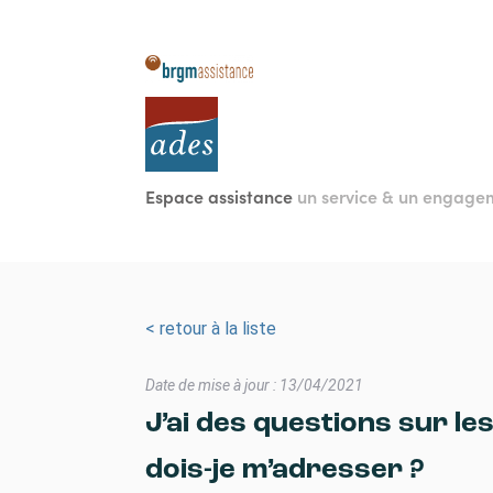
Aller
au
contenu
principal
Espace assistance
un service & un engag
< retour à la liste
Date de mise à jour : 13/04/2021
J’ai des questions sur le
dois-je m’adresser ?