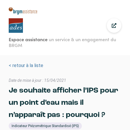
Aller
au
contenu
principal
Espace assistance
un service & un engagement du
BRGM
< retour à la liste
Date de mise à jour : 15/04/2021
Je souhaite afficher l’IPS pour
un point d’eau mais il
n’apparaît pas : pourquoi ?
Indicateur Piézométrique Standardisé (IPS)