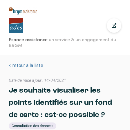
Aller
au
contenu
principal
Espace assistance
un service & un engagement du
BRGM
< retour à la liste
Date de mise à jour : 14/04/2021
Je souhaite visualiser les
points identifiés sur un fond
de carte : est-ce possible ?
Consultation des données