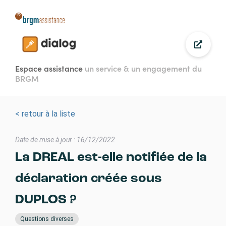
Aller
au
contenu
principal
Espace assistance
un service & un engagement du
BRGM
< retour à la liste
Date de mise à jour : 16/12/2022
La DREAL est-elle notifiée de la
déclaration créée sous
DUPLOS ?
Questions diverses