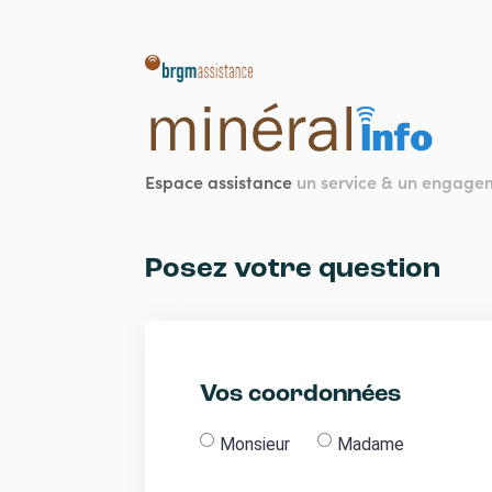
Aller
au
contenu
principal
Espace assistance
un service & un engag
Posez votre question
Vos coordonnées
Monsieur
Madame