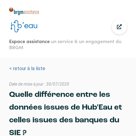
Aller
au
contenu
principal
Espace assistance
un service & un engagement du
BRGM
< retour à la liste
Date de mise à jour : 30/07/2020
Quelle différence entre les
données issues de Hub'Eau et
celles issues des banques du
SIE ?