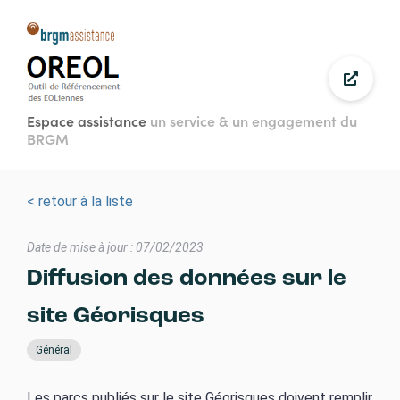
Aller
au
contenu
principal
Espace assistance
un service & un engagement du
BRGM
< retour à la liste
Date de mise à jour : 07/02/2023
Diffusion des données sur le
site Géorisques
Général
Les parcs publiés sur le site Géorisques doivent remplir