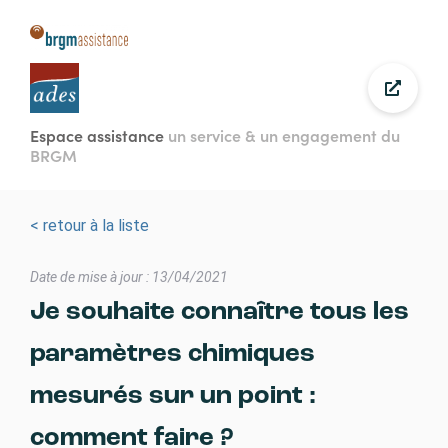
Aller
au
contenu
principal
Espace assistance
un service & un engagement du
BRGM
< retour à la liste
Date de mise à jour : 13/04/2021
Je souhaite connaître tous les
paramètres chimiques
mesurés sur un point :
comment faire ?