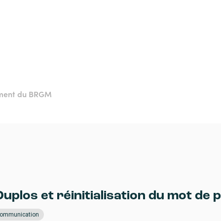
ement du BRGM
uplos et réinitialisation du mot de 
e communication