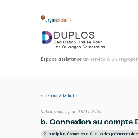
Aller
au
contenu
principal
Espace assistance
un service & un engag
< retour à la liste
Date de mise à jour : 18/11/2025
b. Connexion au compte D
2. Inscription, Connexion et Gestion des préférences d