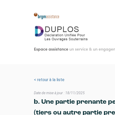
Aller
au
contenu
principal
Espace assistance
un service & un engag
< retour à la liste
Date de mise à jour : 18/11/2025
b. Une partie prenante pe
(tiers ou autre partie pr