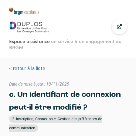
Aller
au
contenu
principal
Espace assistance
un service & un engagement du
BRGM
< retour à la liste
Date de mise à jour : 18/11/2025
c. Un identifiant de connexion
peut-il être modifié ?
2. Inscription, Connexion et Gestion des préférences de
communication