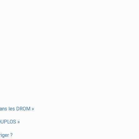
 dans les DROM »
r DUPLOS »
iger ?