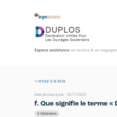
Aller
au
contenu
principal
Espace assistance
un service & un engag
< retour à la liste
Date de mise à jour : 18/11/2025
f. Que signifie le terme 
4. Déclaration