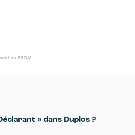
ement du BRGM
« Déclarant » dans Duplos ?