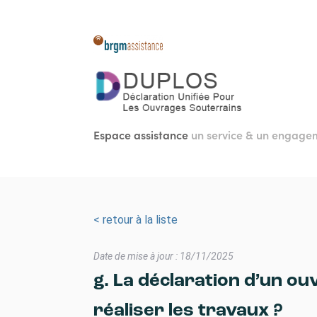
Aller
au
contenu
principal
Espace assistance
un service & un engag
< retour à la liste
Date de mise à jour : 18/11/2025
g. La déclaration d’un ou
réaliser les travaux ?