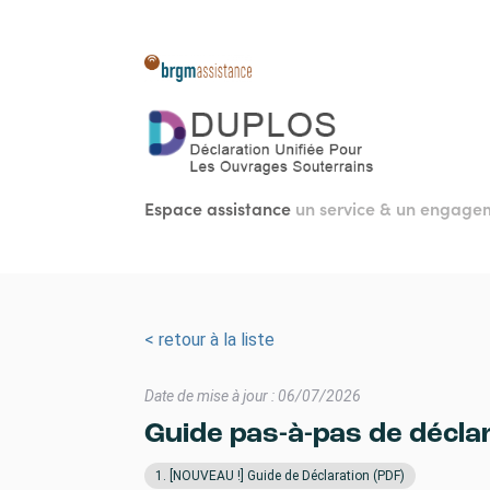
Aller
au
contenu
principal
Espace assistance
un service & un engag
< retour à la liste
Date de mise à jour : 06/07/2026
Guide pas-à-pas de décla
1. [NOUVEAU !] Guide de Déclaration (PDF)