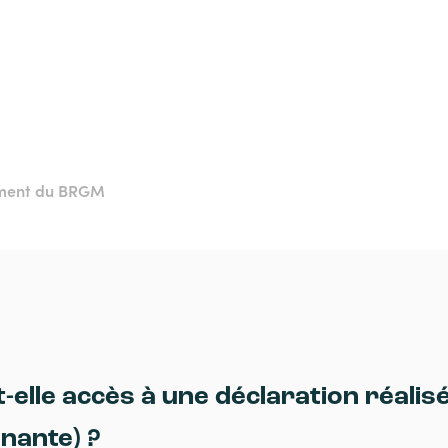
ement du BRGM
t-elle accès à une déclaration réalis
enante) ?