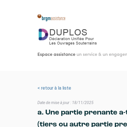
Aller
au
contenu
principal
Espace assistance
un service & un engag
< retour à la liste
Date de mise à jour : 18/11/2025
a. Une partie prenante a-
(tiers ou autre partie pr