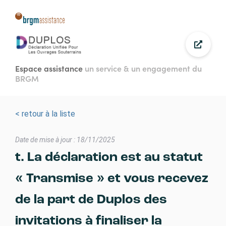
Aller
au
contenu
principal
Espace assistance
un service & un engagement du
BRGM
< retour à la liste
Date de mise à jour : 18/11/2025
t. La déclaration est au statut
« Transmise » et vous recevez
de la part de Duplos des
invitations à finaliser la