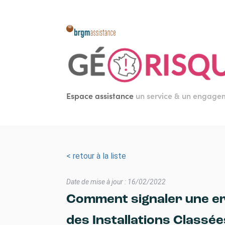
Aller
au
contenu
principal
Espace assistance
un service & un engag
< retour à la liste
Date de mise à jour : 16/02/2022
Comment signaler une er
des Installations Classée