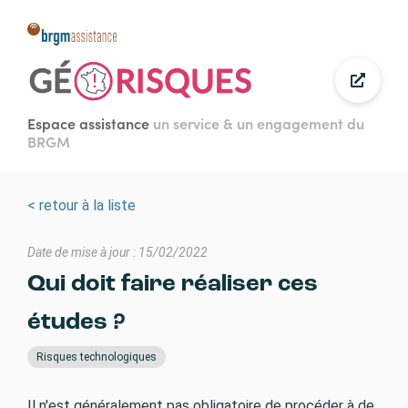
Aller
au
contenu
principal
Espace assistance
un service & un engagement du
BRGM
< retour à la liste
Date de mise à jour : 15/02/2022
Qui doit faire réaliser ces
études ?
Risques technologiques
Il n'est généralement pas obligatoire de procéder à de