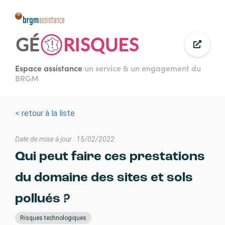
Aller
au
contenu
principal
Espace assistance
un service & un engagement du
BRGM
< retour à la liste
Date de mise à jour : 15/02/2022
Qui peut faire ces prestations
du domaine des sites et sols
pollués ?
Risques technologiques