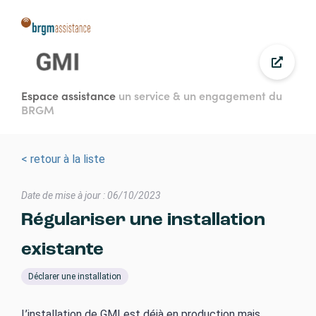
Aller
au
contenu
principal
Espace assistance
un service & un engagement du
BRGM
< retour à la liste
Date de mise à jour : 06/10/2023
Régulariser une installation
existante
Déclarer une installation
L’installation de GMI est déjà en production mais