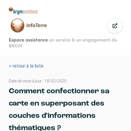
Aller
au
contenu
principal
Espace assistance
un service & un engagement du
BRGM
< retour à la liste
Date de mise à jour : 18/02/2020
Comment confectionner sa
carte en superposant des
couches d'informations
thématiques ?