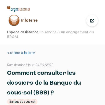
Aller
au
contenu
principal
Espace assistance
un service & un engagement du
BRGM
< retour à la liste
Date de mise à jour : 24/01/2020
Comment consulter les
dossiers de la Banque du
sous-sol (BSS) ?
Banque du sous-sol