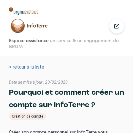
Aller
au
contenu
principal
Espace assistance
un service & un engagement du
BRGM
< retour à la liste
Date de mise à jour : 20/02/2020
Pourquoi et comment créer un
compte sur InfoTerre ?
Création de compte
Créer son compte personnel sur InfoTerre vous