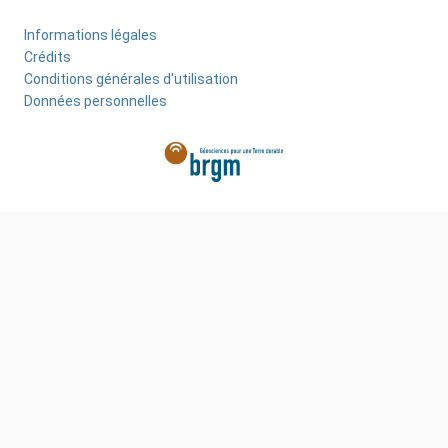
Informations légales
Menu
Crédits
Pied
Conditions générales d'utilisation
Données personnelles
de
page