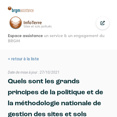
Aller
au
contenu
principal
Espace assistance
un service & un engagement du
BRGM
< retour à la liste
Date de mise à jour : 27/10/2021
Quels sont les grands
principes de la politique et de
la méthodologie nationale de
gestion des sites et sols