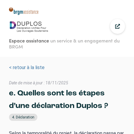
Aller
au
contenu
principal
Espace assistance
un service & un engagement du
BRGM
< retour à la liste
Date de mise à jour : 18/11/2025
e. Quelles sont les étapes
d’une déclaration Duplos ?
4. Déclaration
Selon la temporalité du projet, la déclaration passe par